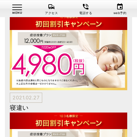
commute
phone_in_talk
event
アクセス
電話する
web予約
2021.02.27
寝違い