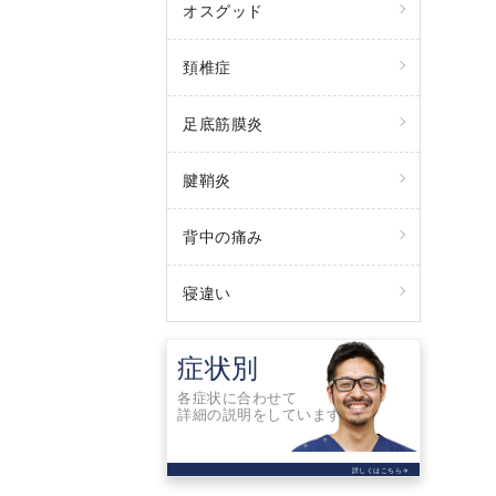
オスグッド
頚椎症
足底筋膜炎
腱鞘炎
背中の痛み
寝違い
症状別
各症状に合わせて
詳細の説明をしています
詳しくはこちら
arrow_forward