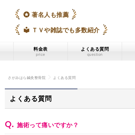
stars
著名人も推薦
local_library
ＴＶや雑誌でも多数紹介
料金表
よくある質問
price
question
さがみはら鍼灸整骨院
よくある質問
よくある質問
Q.
施術って痛いですか？