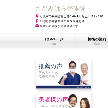
さがみはら整体院
place
相模原市中央区富士見6-6-1大賀ビル111・110
local_parking
２時間無料駐車場２００台分あり
time_to_leave
お車での来院がオススメです
TOPページ
施術の流れ
top
flow
推薦の声
著名人からの
推薦の声続々
詳しくはこちら
arrow_forward
患者様の声
95%以上の患者様が