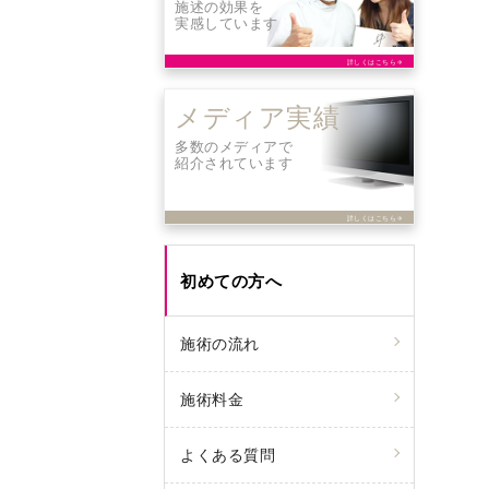
施述の効果を
実感しています
詳しくはこちら
arrow_forward
メディア実績
多数のメディアで
紹介されています
詳しくはこちら
arrow_forward
初めての方へ
施術の流れ
施術料金
よくある質問