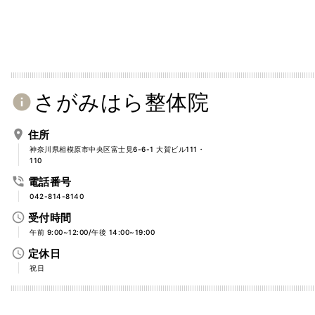
さがみはら整体院
info
place
住所
神奈川県相模原市中央区富士見6-6-1 大賀ビル111・
110
phone_in_talk
電話番号
042-814-8140
access_time
受付時間
午前 9:00~12:00/午後 14:00~19:00
access_time
定休日
祝日