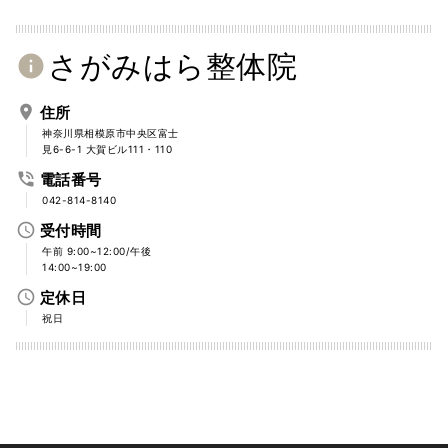
さがみはら整体院
info
place
住所
神奈川県相模原市中央区富士
見6-6-1 大賀ビル111・110
phone_in_talk
電話番号
042-814-8140
access_time
受付時間
午前 9:00~12:00/午後
14:00~19:00
access_time
定休日
祝日