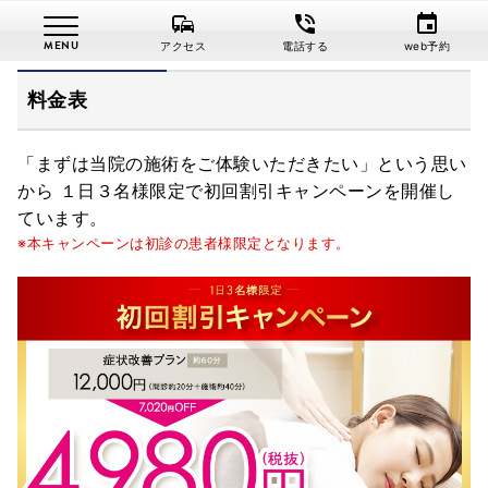
commute
phone_in_talk
event
さがみはら鍼灸整骨院
料金表
アクセス
電話する
web予約
料金表
「まずは当院の施術をご体験いただきたい」という思い
から １日３名様限定で初回割引キャンペーンを開催し
ています。
※本キャンペーンは初診の患者様限定となります。