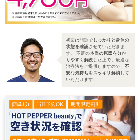
初回は問診で
しっかりと身体の
状態を確認
させていただきま
す。 不調の
本当の原因を分か
りやすく解説
した上で、
最適な
治療法をご提供しますので、
不
安な気持ちをスッキリ解消
して
いただけます。