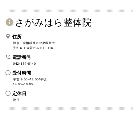
さがみはら整体院
info
place
住所
神奈川県相模原市中央区富士
見6-6-1 大賀ビル111・110
phone_in_talk
電話番号
042-814-8140
access_time
受付時間
午前 9:00~12:00/午後
14:00~19:00
access_time
定休日
祝日