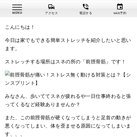
commute
phone_in_talk
event
さがみはら鍼灸整骨
ブロ
なんかいつもスネ張らないです
アクセス
電話する
web予約
院
グ
か？
こんにちは！
今日は家でもできる簡単ストレッチを紹介したいと思い
ます。
ストレッチする場所はスネの所の「前脛骨筋」です！
みなさん、歩いててスネが疲れるや一日仕事終わると張
ってくるなど経験ありませんか？
また、この前脛骨筋が硬くなってしまうと足首の動きが
悪くなってしまい、体を歪ませる原因になってしまいま
す、、、