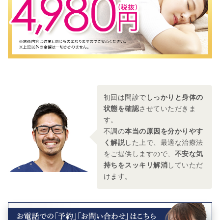
初回は問診で
しっかりと身体の
状態を確認
させていただきま
す。
不調の
本当の原因を分かりやす
く解説
した上で、
最適な治療法
をご提供しますので、
不安な気
持ちをスッキリ解消
していただ
けます。