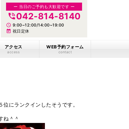
ー 当日のご予約も大歓迎です ー
042-814-8140
phone_in_talk
access_time
9:00~12:00/14:00~19:00
event_note
祝日定休
アクセス
WEB予約フォーム
access
contact
５位にランクインしたそうです。
すね＾＾