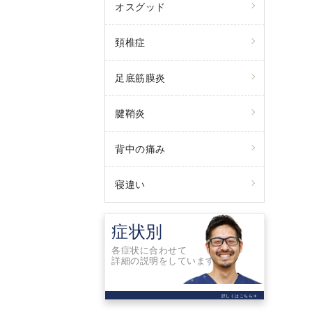
オスグッド
頚椎症
足底筋膜炎
腱鞘炎
背中の痛み
寝違い
症状別
各症状に合わせて
詳細の説明をしています
詳しくはこちら
arrow_forward