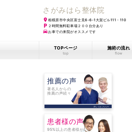
さがみはら整体院
place
相模原市中央区富士見6-6-1大賀ビル111・110
local_parking
２時間無料駐車場２００台分あり
time_to_leave
お車での来院がオススメです
TOPページ
施術の流れ
top
flow
推薦の声
著名人からの
推薦の声続々
詳しくはこちら
arrow_forward
患者様の声
95%以上の患者様が