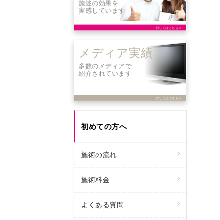
施述の効果を
実感しています
詳しくはこちら
arrow_forward
メディア実績
多数のメディアで
紹介されています
詳しくはこちら
arrow_forward
初めての方へ
施術の流れ
施術料金
よくある質問