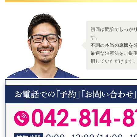
初回は問診で
しっか
す。
不調の
本当の原因を
最適な治療法をご提
消
していただけます