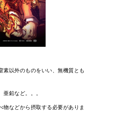
窒素以外のものをいい、無機質とも
、亜鉛など。。。
べ物などから摂取する必要がありま