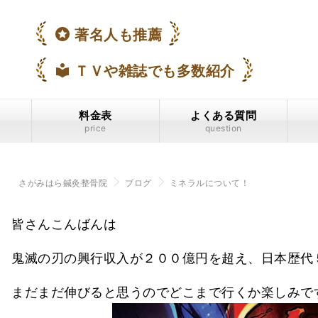
stars
著名人も推薦
local_library
ＴＶや雑誌でも多数紹介
料金表
よくある質問
price
question
さがみはら鍼灸整骨院
ブログ
ミネラルについて！
皆さんこんばんは
鬼滅の刃の興行収入が２００億円を超え、日本歴代
まだまだ伸びると思うのでどこまで行くか楽しみで