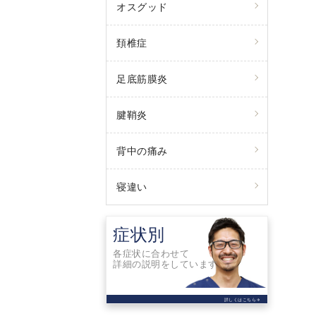
オスグッド
頚椎症
足底筋膜炎
腱鞘炎
背中の痛み
寝違い
症状別
各症状に合わせて
詳細の説明をしています
詳しくはこちら
arrow_forward