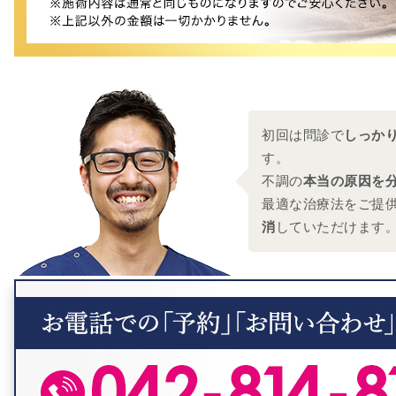
初回は問診で
しっか
す。
不調の
本当の原因を
最適な治療法をご提
消
していただけます