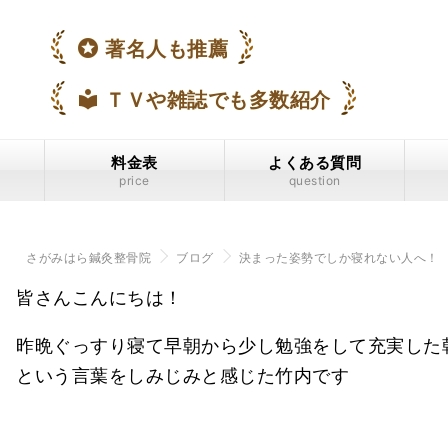
stars
著名人も推薦
local_library
ＴＶや雑誌でも多数紹介
料金表
よくある質問
price
question
さがみはら鍼灸整骨院
ブログ
決まった姿勢でしか寝れない人へ！
皆さんこんにちは！
昨晩ぐっすり寝て早朝から少し勉強をして充実した
という言葉をしみじみと感じた竹内です