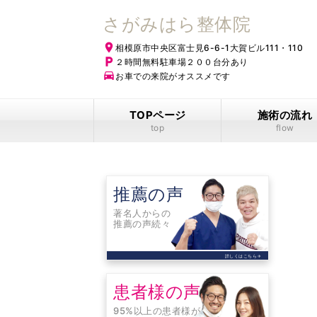
さがみはら整体院
place
相模原市中央区富士見6-6-1大賀ビル111・110
local_parking
２時間無料駐車場２００台分あり
time_to_leave
お車での来院がオススメです
TOPページ
施術の流れ
top
flow
推薦の声
著名人からの
推薦の声続々
詳しくはこちら
arrow_forward
患者様の声
95%以上の患者様が