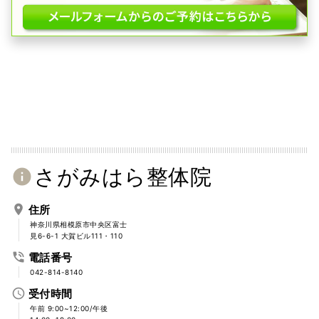
さがみはら整体院
info
place
住所
神奈川県相模原市中央区富士
見6-6-1 大賀ビル111・110
phone_in_talk
電話番号
042-814-8140
access_time
受付時間
午前 9:00~12:00/午後