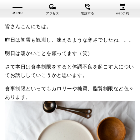
commute
phone_in_talk
event
さがみはら鍼灸整骨院
ブログ
食事制限で体調不良？
アクセス
電話する
web予約
皆さんこんにちは。
昨日は初雪も観測し、凍えるような寒さでしたね。。。
明日は暖かいことを願ってます（笑）
さて本日は食事制限をすると体調不良を起こす人につい
てお話ししていこうかと思います。
食事制限といってもカロリーや糖質、脂質制限など色々
あります。