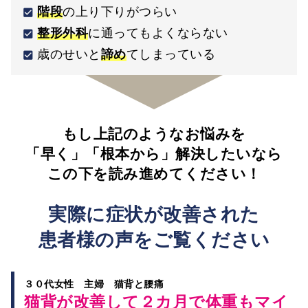
階段
の上り下りがつらい
整形外科
に通ってもよくならない
歳のせいと
諦め
てしまっている
もし上記のようなお悩みを
「早く」「根本から」解決したいなら
この下を読み進めてください！
実際に症状が改善された
患者様の声を
ご覧ください
３０代女性 主婦 猫背と腰痛
猫背が改善して２カ月で体重もマイ