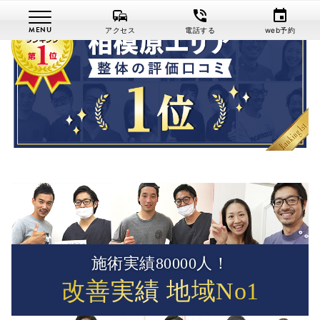
commute
phone_in_talk
event
アクセス
電話する
web予約
施術実績80000人！
改善実績 地域No1