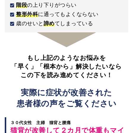
階段
の上り下りがつらい
整形外科
に通ってもよくならない
歳のせいと
諦め
てしまっている
もし上記のようなお悩みを
「早く」「根本から」解決したいなら
この下を読み進めてください！
実際に症状が改善された
患者様の声を
ご覧ください
３０代女性 主婦 猫背と腰痛
猫背が改善して２カ月で体重もマイ