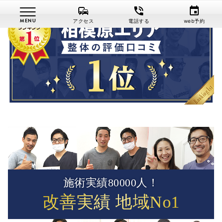
commute
phone_in_talk
event
アクセス
電話する
web予約
施術実績80000人！
改善実績 地域No1